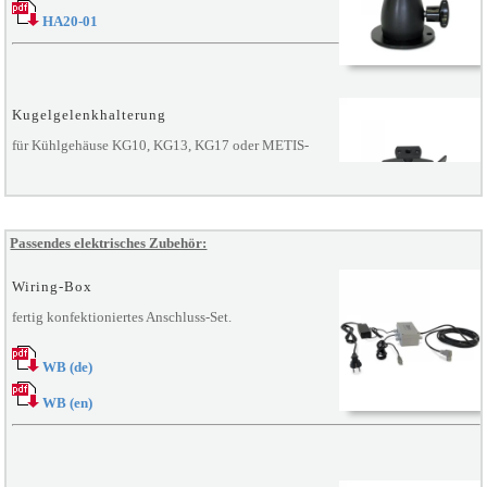
HA20-01
Kugelgelenkhalterung
für Kühlgehäuse KG10, KG13, KG17 oder METIS-
Pyrometer.
HA22-00
Passendes elektrisches Zubehör:
Wiring-Box
fertig konfektioniertes Anschluss-Set.
Stativadapter
für METIS- und DIADEM-Pyrometer.
WB (de)
HA61
WB (en)
Montagewinkel