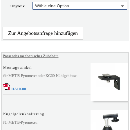
Objektiv
Zur Angebotsanfrage hinzufügen
A
l
t
Passendes mechanisches Zubehör:
e
Montagewinkel
r
n
für METIS-Pyrometer oder KG60-Kühlgehäuse.
a
t
HA10-00
i
v
e
:
Kugelgelenkhalterung
für METIS-Pyrometer.