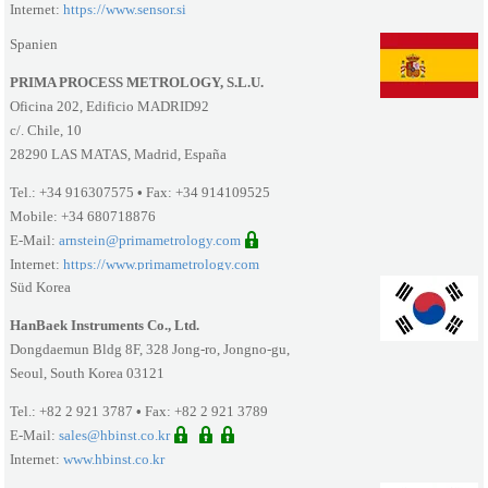
Internet:
https://www.sensor.si
Spanien
PRIMA PROCESS METROLOGY, S.L.U.
Oficina 202, Edificio MADRID92
c/. Chile, 10
28290 LAS MATAS, Madrid, España
Tel.: +34 916307575
•
Fax: +34 914109525
Mobile: +34 680718876
E-Mail:
arnstein@primametrology.com
Internet:
https://www.primametrology.com
Süd Korea
HanBaek Instruments Co., Ltd.
Dongdaemun Bldg 8F, 328 Jong-ro, Jongno-gu,
Seoul, South Korea 03121
Tel.: +82 2 921 3787
•
Fax: +82 2 921 3789
E-Mail:
sales@hbinst.co.kr
Internet:
www.hbinst.co.kr