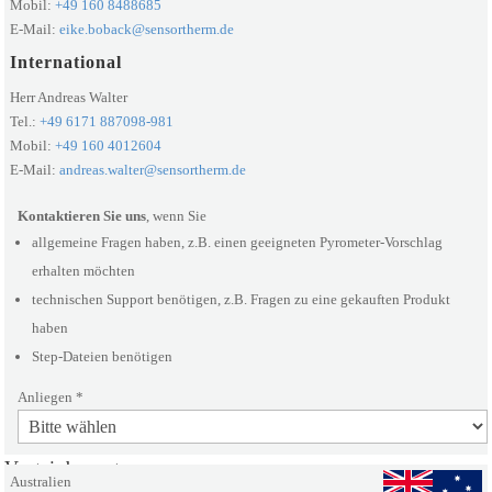
Mobil:
+49 160 8488685
E-Mail:
eike.boback@sensortherm.de
International
Herr Andreas Walter
Tel.:
+49 6171 887098-981
Mobil:
+49 160 4012604
E-Mail:
andreas.walter@sensortherm.de
Kontaktieren Sie uns
, wenn Sie
allgemeine Fragen haben, z.B. einen geeigneten Pyrometer-Vorschlag
erhalten möchten
technischen Support benötigen, z.B. Fragen zu eine gekauften Produkt
haben
Step-Dateien benötigen
Anliegen *
Alternative:
Vertriebs­partner
Australien