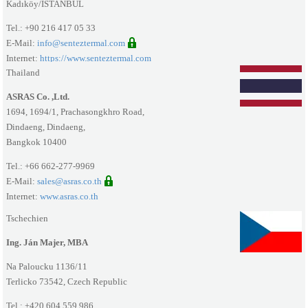
Kadıköy/İSTANBUL
Tel.: +90 216 417 05 33
E-Mail:
info@senteztermal.com
Internet:
https://www.senteztermal.com
Thailand
ASRAS Co. ,Ltd.
1694, 1694/1, Prachasongkhro Road,
Dindaeng, Dindaeng,
Bangkok 10400
Tel.: +66 662-277-9969
E-Mail:
sales@asras.co.th
Internet:
www.asras.co.th
Tschechien
Ing. Ján Majer, MBA
Na Paloucku 1136/11
Terlicko 73542, Czech Republic
Tel.: +420 604 559 986