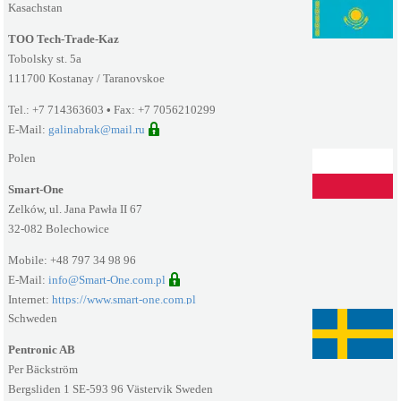
Kasachstan
TOO Tech-Trade-Kaz
Tobolsky st. 5a
111700 Kostanay / Taranovskoe
Tel.: +7 714363603
•
Fax: +7 7056210299
E-Mail:
galinabrak@mail.ru
Polen
Smart-One
Zelków, ul. Jana Pawła II 67
32-082 Bolechowice
Mobile: +48 797 34 98 96
E-Mail:
info@Smart-One.com.pl
Internet:
https://www.smart-one.com.pl
Schweden
Pentronic AB
Per Bäckström
Bergsliden 1 SE-593 96 Västervik Sweden