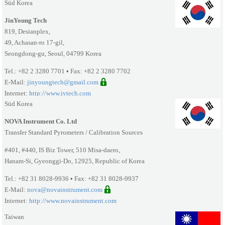
Süd Korea
JinYoung Tech
819, Desianplex,
49, Achasan-ro 17-gil,
Seongdong-gu, Seoul, 04799 Korea
Tel.: +82 2 3280 7701
•
Fax: +82 2 3280 7702
E-Mail:
jinyoungtech@gmail.com
Internet:
http://www.jytech.com
Süd Korea
NOVA Instrument Co. Ltd
Transfer Standard Pyrometers / Calibration Sources
#401, #440, IS Biz Tower, 510 Misa-daero,
Hanam-Si, Gyeonggi-Do, 12925, Republic of Korea
Tel.: +82 31 8028-9936
•
Fax: +82 31 8028-9937
E-Mail:
nova@novainstrument.com
Internet:
http://www.novainstrument.com
Taiwan