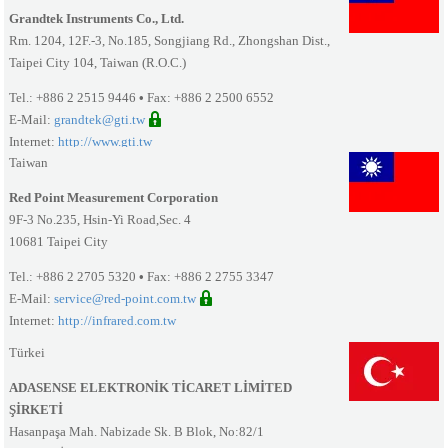
Grandtek Instruments Co., Ltd.
Rm. 1204, 12F.-3, No.185, Songjiang Rd., Zhongshan Dist.,
Taipei City 104, Taiwan (R.O.C.)
Tel.: +886 2 2515 9446
•
Fax: +886 2 2500 6552
E-Mail:
grandtek@gti.tw
Internet:
http://www.gti.tw
Taiwan
Red Point Measurement Corporation
9F-3 No.235, Hsin-Yi Road,Sec. 4
10681 Taipei City
Tel.: +886 2 2705 5320
•
Fax: +886 2 2755 3347
E-Mail:
service@red-point.com.tw
Internet:
http://infrared.com.tw
Türkei
ADASENSE ELEKTRONİK TİCARET LİMİTED
ŞİRKETİ
Hasanpaşa Mah. Nabizade Sk. B Blok, No:82/1