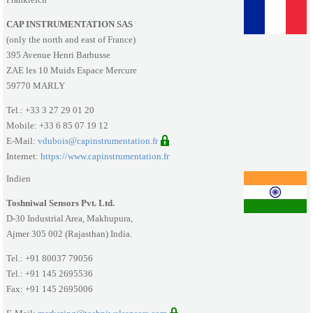
CAP INSTRUMENTATION SAS
(only the north and east of France)
395 Avenue Henri Barbusse
ZAE les 10 Muids Espace Mercure
59770 MARLY
Tel.: +33 3 27 29 01 20
Mobile: +33 6 85 07 19 12
E-Mail:
vdubois@capinstrumentation.fr
Internet:
https://www.capinstrumentation.fr
Indien
Toshniwal Sensors Pvt. Ltd.
D-30 Industrial Area, Makhupura,
Ajmer 305 002 (Rajasthan) India.
Tel.: +91 80037 79056
Tel.: +91 145 2695536
Fax: +91 145 2695006