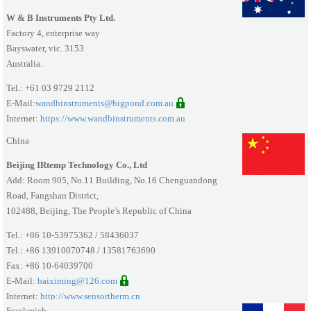
W & B Instruments Pty Ltd.
Factory 4, enterprise way
Bayswater, vic. 3153
Australia.
Tel.: +61 03 9729 2112
E-Mail:
wandbinstruments@bigpond.com.au
Internet:
https://www.wandbinstruments.com.au
China
Beijing IRtemp Technology Co., Ltd
Add: Room 905, No.11 Building, No.16 Chenguandong
Road, Fangshan District,
102488, Beijing, The People’s Republic of China
Tel.: +86 10-53975362 / 58436037
Tel.: +86 13910070748 / 13581763690
Fax: +86 10-64039700
E-Mail:
baiximing@126.com
Internet:
http://www.sensortherm.cn
Frankreich