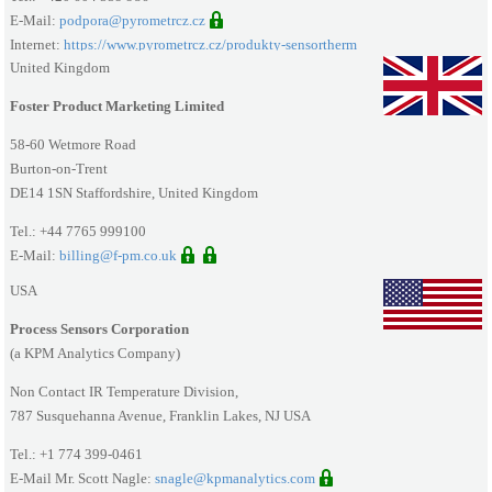
E-Mail:
podpora@pyrometrcz.cz
Internet:
https://www.pyrometrcz.cz/produkty-sensortherm
United Kingdom
Foster Product Marketing Limited
58-60 Wetmore Road
Burton-on-Trent
DE14 1SN Staffordshire, United Kingdom
Tel.: +44 7765 999100
E-Mail:
billing@f-pm.co.uk
USA
Process Sensors Corporation
(a KPM Analytics Company)
Non Contact IR Temperature Division,
787 Susquehanna Avenue, Franklin Lakes, NJ USA
Tel.: +1 774 399-0461
E-Mail Mr. Scott Nagle:
snagle@kpmanalytics.com