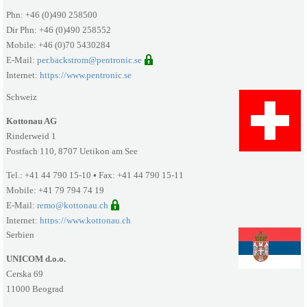
Phn: +46 (0)490 258500
Dir Phn: +46 (0)490 258552
Mobile: +46 (0)70 5430284
E-Mail:
per.backstrom@pentronic.se
Internet:
https://www.pentronic.se
Schweiz
Kottonau AG
Rinderweid 1
Postfach 110, 8707 Uetikon am See
Tel.: +41 44 790 15-10
•
Fax: +41 44 790 15-11
Mobile: +41 79 794 74 19
E-Mail:
remo@kottonau.ch
Internet:
https://www.kottonau.ch
Serbien
UNICOM d.o.o.
Cerska 69
11000 Beograd