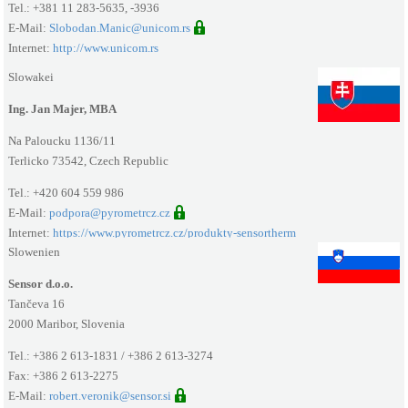
Tel.: +381 11 283-5635, -3936
E-Mail:
Slobodan.Manic@unicom.rs
Internet:
http://www.unicom.rs
Slowakei
Ing. Jan Majer, MBA
Na Paloucku 1136/11
Terlicko 73542, Czech Republic
Tel.: +420 604 559 986
E-Mail:
podpora@pyrometrcz.cz
Internet:
https://www.pyrometrcz.cz/produkty-sensortherm
Slowenien
Sensor d.o.o.
Tančeva 16
2000 Maribor, Slovenia
Tel.: +386 2 613-1831 / +386 2 613-3274
Fax: +386 2 613-2275
E-Mail:
robert.veronik@sensor.si