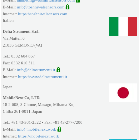
E-Mail:
marketing@toshniwalsensors.com
E-Mail:
info@toshniwalsensors.com
Internet:
https://toshniwalsensors.com
Italien
Delta Strumenti S.r.l.
Via Mattei, 6
21036 GEMONIO (VA)
Tel.: 0332 604.667
Fax: 0332 610.511
E-Mail:
info@deltastrumenti.it
Internet:
https://www.deltastrumenti.it
Japan
MobileNext Co, LTD.
18-2-608, 3-Chome, Masago, Mihama-Ku,
Chiba 261-0011, Japan
Tel.: +81 43-301-2522
•
Fax: +81 43-277-7200
E-Mail:
info@mobilenext.work
Internet:
https://mobilenext.work